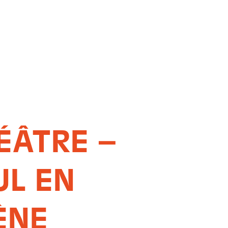
ÉÂTRE –
UL EN
ÈNE