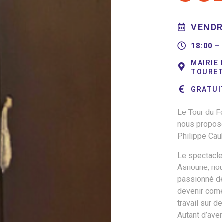
VENDR
18:00 –
MAIRIE 
TOURE
GRATUI
Le Tour du F
nous propose
Philippe Cau
Le spectacle
Asnoune, nou
passionné de
devenir comé
travail sur 
Autant d’aven