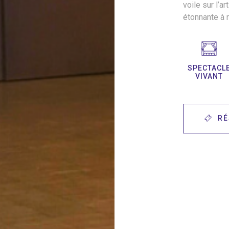
voile sur l’a
étonnante à r
SPECTACL
VIVANT
RÉ