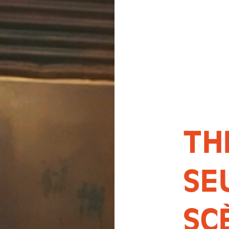
TH
SE
SC