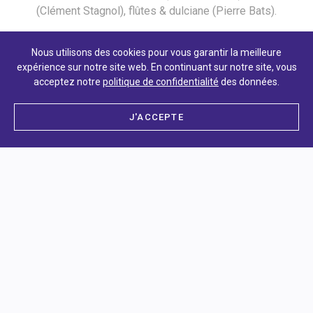
(Clément Stagnol), flûtes & dulciane (Pierre Bats).
Pas besoin de venir tout droit du XVIème siècle,
Nous utilisons des cookies pour vous garantir la meilleure
tout le monde est invité à entrer dans la danse. Une
expérience sur notre site web. En continuant sur notre site, vous
soirée qui s’annonce festive et pleine de
acceptez notre
politique de confidentialité
des données.
découvertes !
J'ACCEPTE
INSOLITE
OUVERT À TOUS
BUVETTE
SNACK