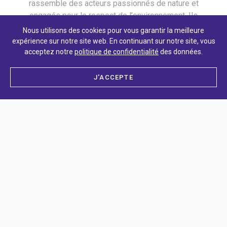
rassemble des acteurs passionnés de nature et
engagés pour le respect de l’environnement. Ils
sont formés à transmettre leurs connaissances et
Nous utilisons des cookies pour vous garantir la meilleure
leurs savoir-faire au travers d’ateliers
expérience sur notre site web. En continuant sur notre site, vous
pédagogiques pratiques.
acceptez notre
politique de confidentialité
des données.
J'ACCEPTE
INSOLITE
OUVERT À TOUS
BUVETTE